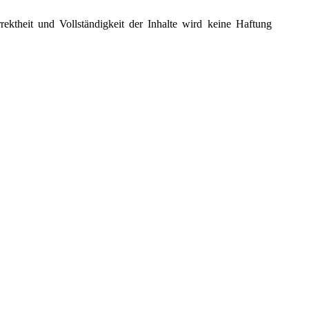
rektheit und Vollständigkeit der Inhalte wird keine Haftung
gebot unserer Webseite, sobald Sie diese Links anklicken. Auf
 wir mit Links verbunden haben, zwar sorgfältig auf etwaige
sehen haben, noch, dass Seiten nachträglich geändert wurden.
 uns in Verbindung.
n dem Urheberrecht. Das Kopieren und Weitergeben - auch