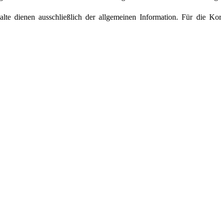
alte dienen ausschließlich der allgemeinen Information. Für die Kor
te enthält Verweise (Links) auf externe Seiten. Sie verlassen das An
taltungen dort haben wir keinen Einfluss. Wir haben die Seiten, die
e durchgesehen, können aber weder ausschließen, dass wir etwas über
nem unserer Links rechtswidrige Inhalte finden, setzen Sie sich bitte mit
xte, Bilder, Grafiken und das Layout dieser Website unterliege
n zur privaten Nutzung - ist untersagt.
die verwendeten Bilder und Grafiken:
a Rühl
beit zu leisten - Sie können uns dabei unterstützen: