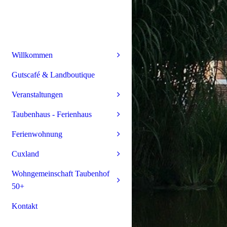
Willkommen
Gutscafé & Landboutique
Veranstaltungen
Taubenhaus - Ferienhaus
Ferienwohnung
Cuxland
Wohngemeinschaft Taubenhof
50+
Kontakt